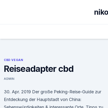
Skip
to
nik
content
CBD VEGAN
Reiseadapter cbd
ADMIN
30. Apr. 2019 Der große Peking-Reise-Guide zur
Entdeckung der Hauptstadt von China:
Sehenswürdigkeiten & interessante Orte, Tipps zu