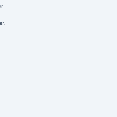
er
er.