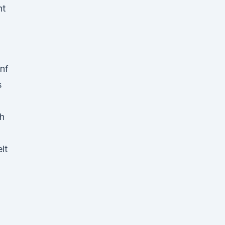
ht
nf
s
ch
lt