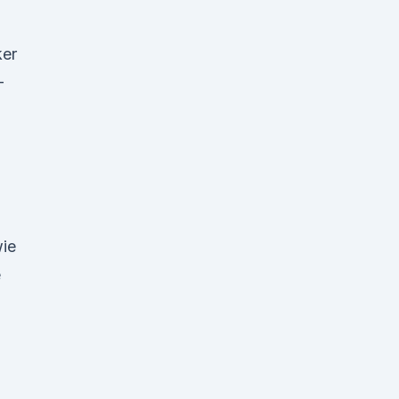
ker
-
n
ie
e