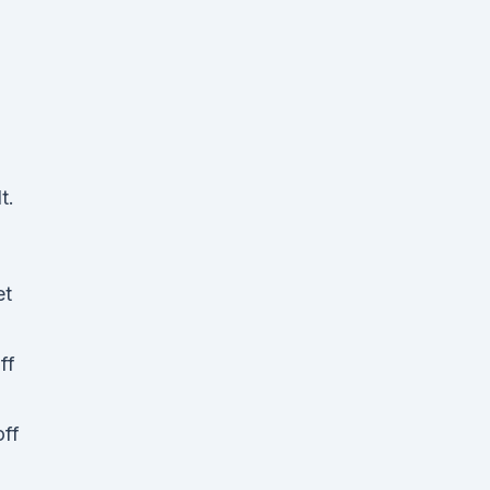
t.
et
ff
off