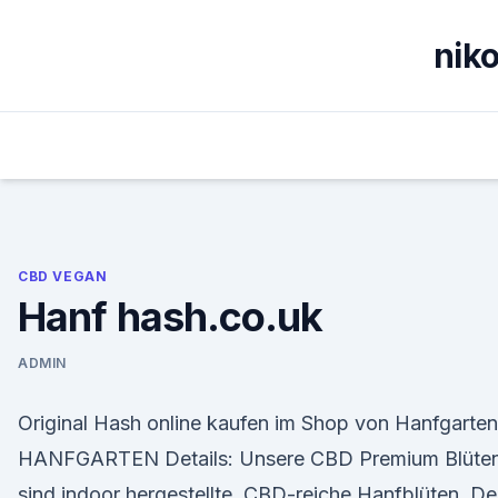
Skip
to
nik
content
CBD VEGAN
Hanf hash.co.uk
ADMIN
Original Hash online kaufen im Shop von Hanfgarten
HANFGARTEN Details: Unsere CBD Premium Blüte
sind indoor hergestellte, CBD-reiche Hanfblüten. De