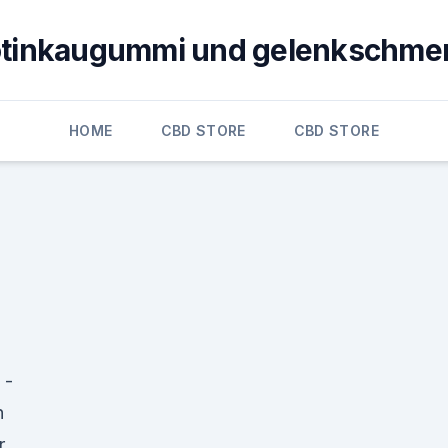
otinkaugummi und gelenkschme
HOME
CBD STORE
CBD STORE
 -
n
r