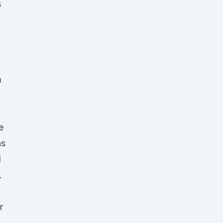
s
m
e
as
d
.
r