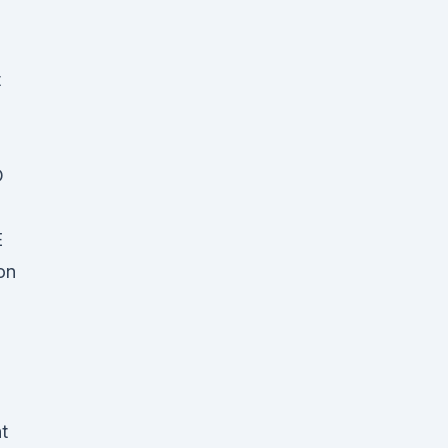
t
D
E
on
ht