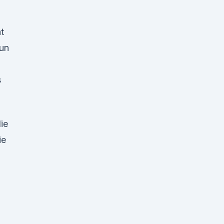
ht
tun
s
ie
ie