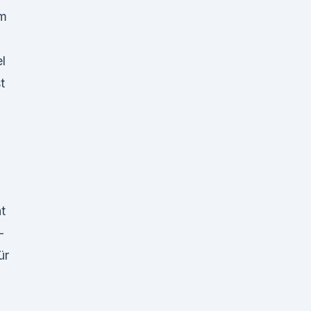
em
l
t
t
–
ür