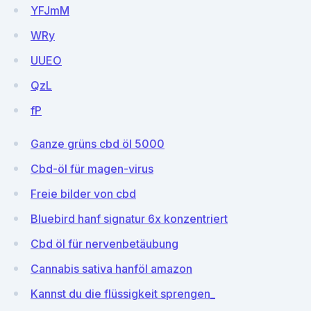
YFJmM
WRy
UUEO
QzL
fP
Ganze grüns cbd öl 5000
Cbd-öl für magen-virus
Freie bilder von cbd
Bluebird hanf signatur 6x konzentriert
Cbd öl für nervenbetäubung
Cannabis sativa hanföl amazon
Kannst du die flüssigkeit sprengen_