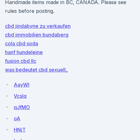
Handmade items made in BC, CANADA. Please see
rules before posting.
cbd jindabyne zu verkaufen
cbd immobilien bundaberg
cola cbd soda
hanf hundeleine
fusion cbd llc
was bedeutet cbd sexuell_
AayWI
VcsIq
qJfMO
oA
HNjT