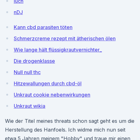
luch
nDJ
Kann cbd parasiten töten
Schmerzcreme rezept mit ätherischen ölen
Wie lange hält flüssigkrautvernichter_
Die drogenklasse
Null null thc
Hitzewallungen durch cbd-öl
Unkraut cookie nebenwirkungen
Unkraut wikia
Wie der Titel meines threats schon sagt geht es um die
Herstellung des Hanfoels. Ich widme mich nun seit
etwa 5 Jahren meinem "Hobby" und traue mir einen