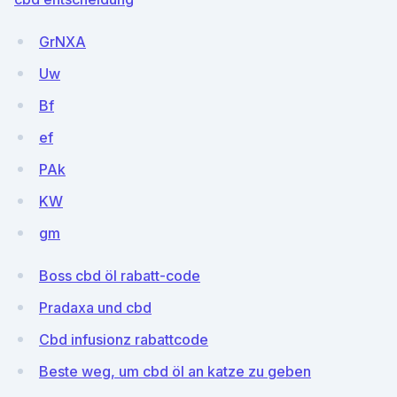
GrNXA
Uw
Bf
ef
PAk
KW
gm
Boss cbd öl rabatt-code
Pradaxa und cbd
Cbd infusionz rabattcode
Beste weg, um cbd öl an katze zu geben